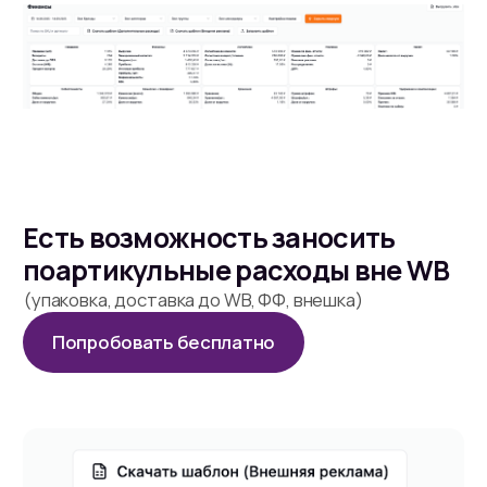
Внедряем систему управления продажами и менеджерами
на маркетплейсах для масштабирования селлеров
Почта:
Реквизиты
dru.dru2017@yandex.ru
ИП: Афалов Алексей Владимирович
Расчетный счет:
40802810101500379615
ИНН: 772829888410
ОГРНИП: 322 774 600 547 761
ООО "Банк Точка"; БИК: 044525104
Корр. счет: 30101810745374525104
Email: dru.dru2017@yandex.ru
Как получить токен на WB
Политика конфиденциальности
Договор офеты
© 2023–2025 ИП Афалов Алексей Владимирович